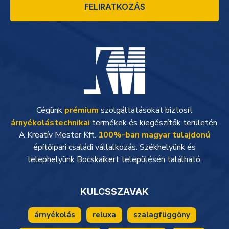
FELIRATKOZÁS
Cégünk
prémium
szolgáltatásokat biztosít
árnyékolástechnikai
termékek és kiegészítők területén.
A Kreatív Mester Kft.
100%-ban magyar tulajdonú
építőipari családi vállalkozás. Székhelyünk és
telephelyünk Bocskaikert településén található.
KULCSSZAVAK
árnyékolás
reluxa
szalagfüggöny