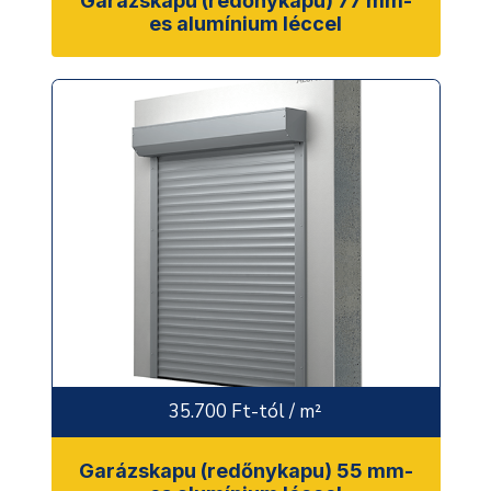
Garázskapu (redőnykapu) 77 mm-
es alumínium léccel
35.700 Ft-tól / m²
Garázskapu (redőnykapu) 55 mm-