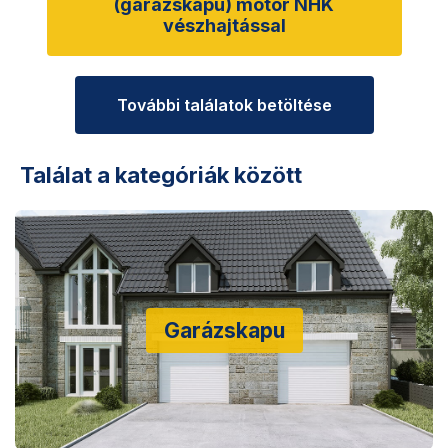
(garázskapu) motor NHK
vészhajtással
További találatok betöltése
Találat a kategóriák között
Garázskapu