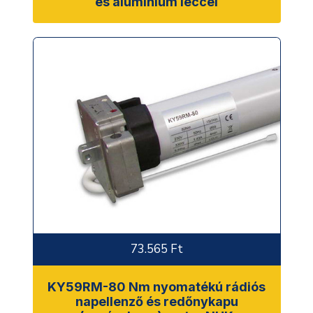
es alumínium léccel
73.565 Ft
KY59RM-80 Nm nyomatékú rádiós
napellenző és redőnykapu