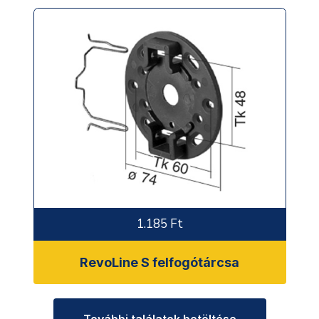
1.185 Ft
RevoLine S felfogótárcsa