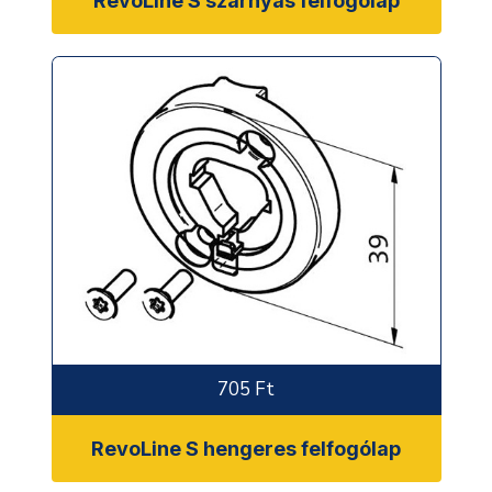
RevoLine S szárnyas felfogólap
705 Ft
RevoLine S hengeres felfogólap