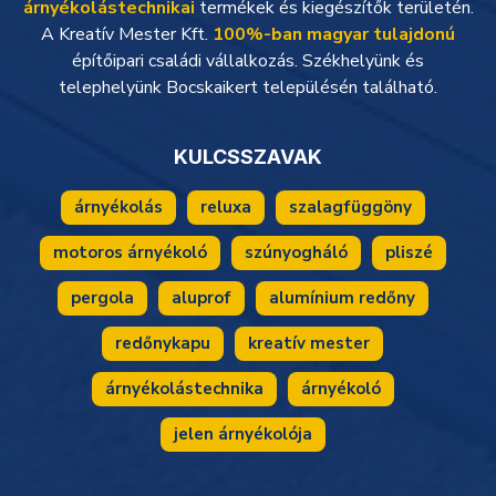
árnyékolástechnikai
termékek és kiegészítők területén.
A Kreatív Mester Kft.
100%-ban magyar tulajdonú
építőipari családi vállalkozás. Székhelyünk és
telephelyünk Bocskaikert településén található.
KULCSSZAVAK
árnyékolás
reluxa
szalagfüggöny
motoros árnyékoló
szúnyogháló
pliszé
pergola
aluprof
alumínium redőny
redőnykapu
kreatív mester
árnyékolástechnika
árnyékoló
jelen árnyékolója