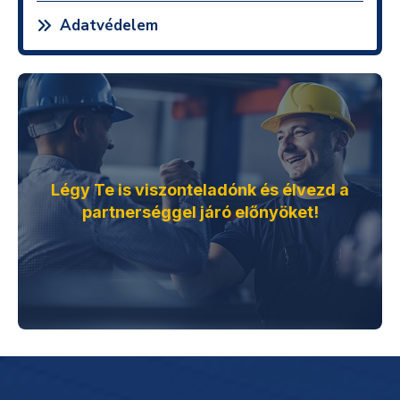
Adatvédelem
Légy Te is viszonteladónk és élvezd a
partnerséggel járó előnyöket!