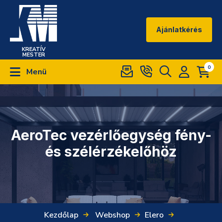
Ajánlatkérés
KREATÍV
MESTER
0
Menü
AeroTec vezérlőegység fény-
és szélérzékelőhöz
Kezdőlap
Webshop
Elero