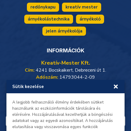
redőnykapu
kreatív mester
árnyékolástechnika
árnyékoló
jelen árnyékolója
INFORMÁCIÓK
Kreatív-Mester Kft.
Cím:
4241 Bocskaikert, Debreceni út 1.
Adószám:
14793044-2-09
Sütik kezelése
Weboldalunkon minden adat, beleértve a személyes
adataidat, titkosított kapcsolaton keresztül zajlik.
Oldalunkon a gyors és biztonságos
SimplePay online
A legjobb felhasználói élmény érdekében sütiket
bankkártyás fizetés
érhető el.
használunk az eszközinformációk tárolására és
elérésére. Hozzájárulásával kezelhetjük a böngészési
adatokat vagy az egyedi azonosítókat. A hozzájárulás
elutasítása vagy visszavonása egyes funkciók