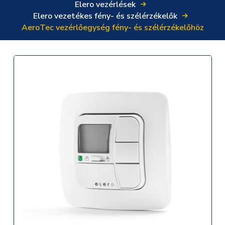
Elero vezérlések
Elero vezetékes fény- és szélérzékelők
AeroTec vezérlőegység fény- és szélérzékelőhöz