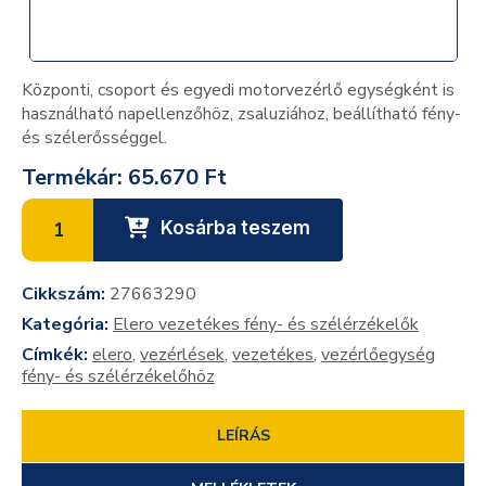
Központi, csoport és egyedi motorvezérlő egységként is
használható napellenzőhöz, zsaluziához, beállítható fény-
és szélerősséggel.
Termékár:
65.670 Ft
Kosárba teszem
Cikkszám:
27663290
Kategória:
Elero vezetékes fény- és szélérzékelők
Címkék:
elero
,
vezérlések
,
vezetékes
,
vezérlőegység
fény- és szélérzékelőhöz
LEÍRÁS