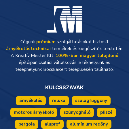
Cégünk
prémium
szolgáltatásokat biztosít
árnyékolástechnikai
termékek és kiegészítők területén.
A Kreatív Mester Kft.
100%-ban magyar tulajdonú
építőipari családi vállalkozás. Székhelyünk és
telephelyünk Bocskaikert településén található.
KULCSSZAVAK
árnyékolás
reluxa
szalagfüggöny
motoros árnyékoló
szúnyogháló
pliszé
pergola
aluprof
alumínium redőny