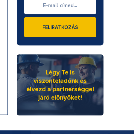
FELIRATKOZÁS
Légy Te is
viszonteladónk és
élvezd a partnerséggel
járó előnyöket!