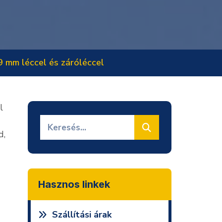
9 mm léccel és záróléccel
l
d,
Hasznos linkek
Szállítási árak