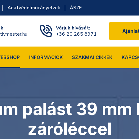
Adatvédelmi irányelvek
ÁSZF
nk:
Várjuk hívását:
Ajánla
tivmester.hu
+36 20 265 8971
EBSHOP
INFORMÁCIÓK
SZAKMAI CIKKEK
KAPCS
um palást 39 mm l
záróléccel