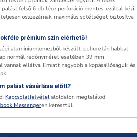
tú festett profilok, záróléccel együtt. A lécek
 palást felső 6 db léce perforáció mentes, ezáltal kézi
eljesen összezárnak, maximális sötétséget biztosítva
sokféle prémium szín elérhető!
égi alumíniumlemezből készült, poliuretán habbal
z alap normál redőnyméret esetében 39 mm
 vannak ellátva. Emiatt nagyobb a kopásállóságuk, és
ak.
 palást vásárlása előtt?
d:
Kapcsolatfelvétel
aloldalon megtalálod
ebook Messenger
en keresztül.