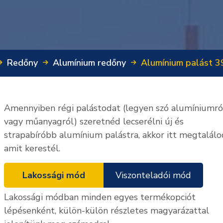
Redőny
Alumínium redőny
Alumínium palást 3
Amennyiben régi palástodat (legyen szó alumíniumró
vagy műanyagról) szeretnéd lecserélni új és
strapabíróbb alumínium palástra, akkor itt megtalálo
amit kerestél.
Lakossági mód
Viszonteladói mód
Lakossági módban minden egyes termékopciót
lépésenként, külön-külön részletes magyarázattal