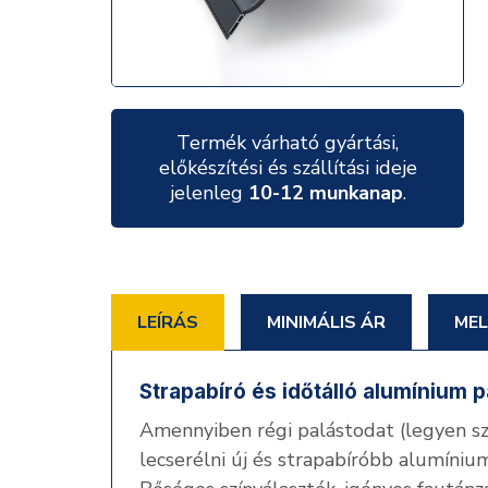
Termék várható gyártási,
előkészítési és szállítási ideje
jelenleg
10-12 munkanap
.
LEÍRÁS
MINIMÁLIS ÁR
MEL
Strapabíró és időtálló alumínium p
Amennyiben régi palástodat (legyen s
lecserélni új és strapabíróbb alumínium