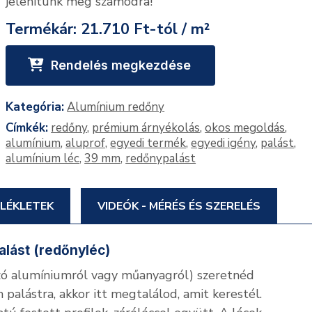
jelenítünk meg számodra!
Termékár:
21.710 Ft-tól / m²
Rendelés megkezdése
Kategória:
Alumínium redőny
Címkék:
redőny
,
prémium árnyékolás
,
okos megoldás
,
alumínium
,
aluprof
,
egyedi termék
,
egyedi igény
,
palást
,
alumínium léc
,
39 mm
,
redőnypalást
LÉKLETEK
VIDEÓK - MÉRÉS ÉS SZERELÉS
alást (redőnyléc)
zó alumíniumról vagy műanyagról) szeretnéd
 palástra, akkor itt megtalálod, amit kerestél.