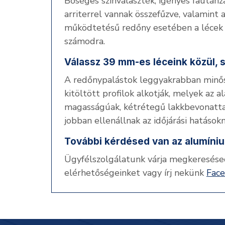
Bőséges színválaszték, igényes fautánza
arriterrel vannak összefűzve, valamint a
működtetésű redőny esetében a lécek t
számodra.
Válassz 39 mm-es léceink közül, 
A redőnypalástok leggyakrabban minős
kitöltött profilok alkotják, melyek a
magasságúak, kétrétegű lakkbevonattal
jobban ellenállnak az időjárási hatásokn
További kérdésed van az alumínium
Ügyfélszolgálatunk várja megkeresése
elérhetőségeinket vagy írj nekünk
Fac