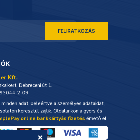
FELIRATKOZÁS
IÓK
er Kft.
aikert, Debreceni út 1.
93044-2-09
minden adat, beleértve a személyes adataidat,
solaton keresztül zajlik. Oldalunkon a gyors és
mplePay online bankkártyás fizetés
érhető el.