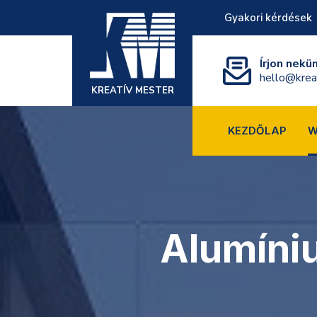
Gyakori kérdések
Írjon nekü
hello@krea
KREATÍV MESTER
KEZDŐLAP
W
Alumíni