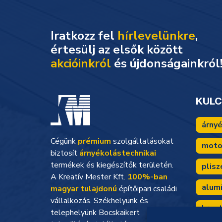
Iratkozz fel
hírlevelünkre
,
akcióinkról
és újdonságainkról
KUL
árny
Cégünk
prémium
szolgáltatásokat
moto
biztosít
árnyékolástechnikai
termékek és kiegészítők területén.
plisz
A Kreatív Mester Kft.
100%-ban
alum
magyar tulajdonú
építőipari családi
vállalkozás. Székhelyünk és
kreat
telephelyünk Bocskaikert