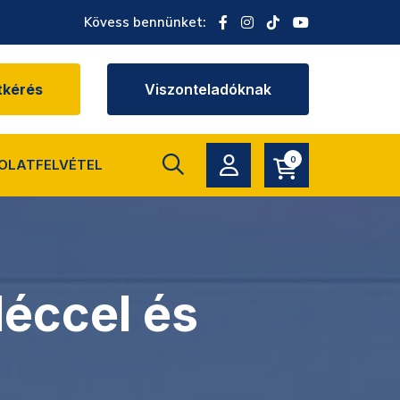
Kövess bennünket:
tkérés
Viszonteladóknak
0
OLATFELVÉTEL
éccel és