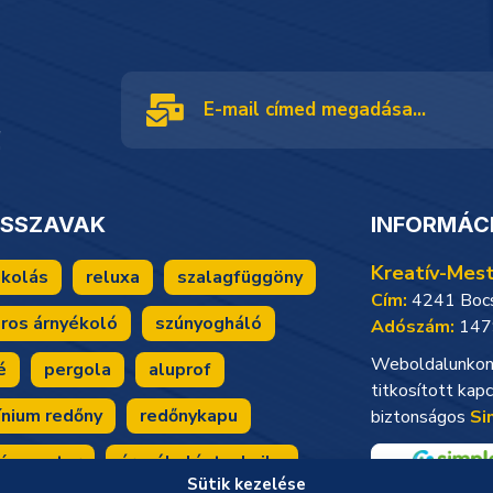
!
CSSZAVAK
INFORMÁC
Kreatív-Mest
ékolás
reluxa
szalagfüggöny
Cím:
4241 Bocsk
ros árnyékoló
szúnyogháló
Adószám:
147
Weboldalunkon 
é
pergola
aluprof
titkosított kapc
ínium redőny
redőnykapu
biztonságos
Si
ív mester
árnyékolástechnika
Sütik kezelése