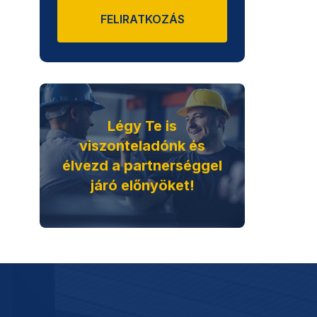
FELIRATKOZÁS
Légy Te is
viszonteladónk és
élvezd a partnerséggel
járó előnyöket!