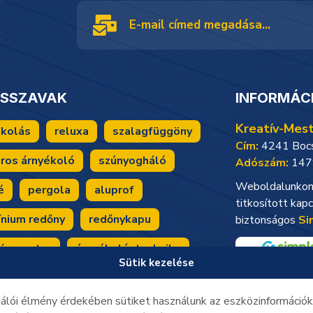
!
CSSZAVAK
INFORMÁC
Kreatív-Mest
ékolás
reluxa
szalagfüggöny
Cím:
4241 Bocsk
ros árnyékoló
szúnyogháló
Adószám:
147
Weboldalunkon 
é
pergola
aluprof
titkosított kapc
ínium redőny
redőnykapu
biztonságos
Si
ív mester
árnyékolástechnika
Sütik kezelése
ékoló
jelen árnyékolója
álói élmény érdekében sütiket használunk az eszközinformációk