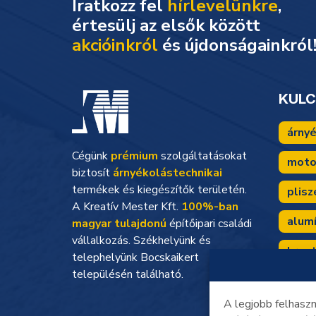
Iratkozz fel
hírlevelünkre
,
akcióinkról
és újdonságainkról
KUL
árny
Cégünk
prémium
szolgáltatásokat
moto
biztosít
árnyékolástechnikai
termékek és kiegészítők területén.
plisz
A Kreatív Mester Kft.
100%-ban
alum
magyar tulajdonú
építőipari családi
vállalkozás. Székhelyünk és
kreat
telephelyünk Bocskaikert
településén található.
árny
A legjobb felhaszn