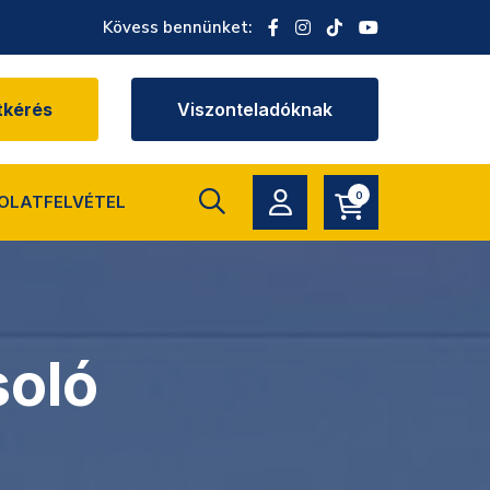
Kövess bennünket:
tkérés
Viszonteladóknak
0
OLATFELVÉTEL
soló