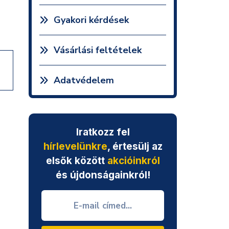
Gyakori kérdések
Vásárlási feltételek
Adatvédelem
Iratkozz fel
hírlevelünkre
, értesülj az
elsők között
akcióinkról
és újdonságainkról!