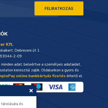
FELIRATKOZÁS
IÓK
er Kft.
aikert, Debreceni út 1.
93044-2-09
minden adat, beleértve a személyes adataidat,
solaton keresztül zajlik. Oldalunkon a gyors és
mplePay online bankkártyás fizetés
érhető el.
 tárolására és