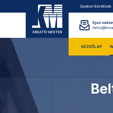
Gyakori kérdések
Írjon nekü
hello@krea
KREATÍV MESTER
KEZDŐLAP
W
Bel