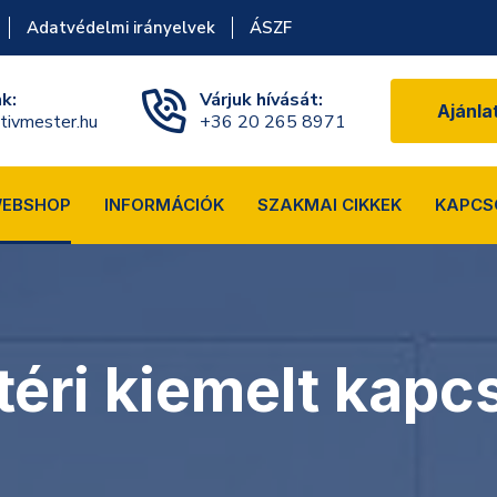
Adatvédelmi irányelvek
ÁSZF
nk:
Várjuk hívását:
Ajánla
tivmester.hu
+36 20 265 8971
EBSHOP
INFORMÁCIÓK
SZAKMAI CIKKEK
KAPCS
téri kiemelt kapc