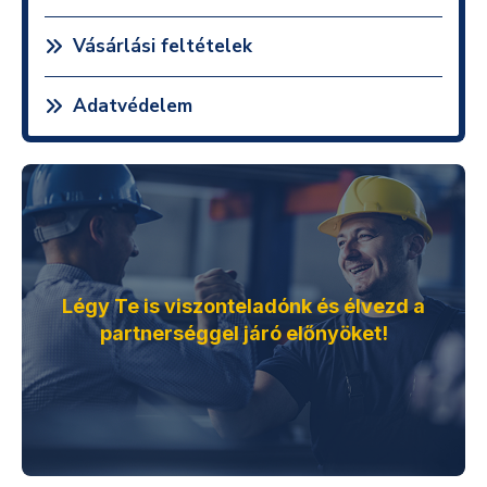
Vásárlási feltételek
Adatvédelem
Légy Te is viszonteladónk és élvezd a
partnerséggel járó előnyöket!