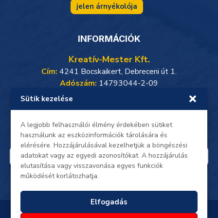
jelen árnyékolója
INFORMÁCIÓK
Kreatív-Mester Kft.
Cím:
4241 Bocskaikert, Debreceni út 1.
Adószám:
14793044-2-09
Sütik kezelése
Weboldalunkon minden adat, beleértve a személyes
adataidat, titkosított kapcsolaton keresztül zajlik.
Oldalunkon a gyors és biztonságos
SimplePay online
A legjobb felhasználói élmény érdekében sütiket
bankkártyás fizetés
érhető el.
használunk az eszközinformációk tárolására és
elérésére. Hozzájárulásával kezelhetjük a böngészési
adatokat vagy az egyedi azonosítókat. A hozzájárulás
elutasítása vagy visszavonása egyes funkciók
működését korlátozhatja.
Elfogadás