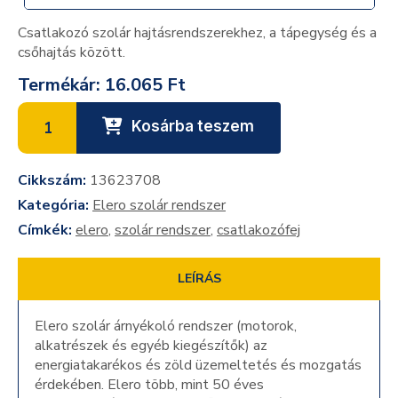
Csatlakozó szolár hajtásrendszerekhez, a tápegység és a
csőhajtás között.
Termékár:
16.065 Ft
Kosárba teszem
Cikkszám:
13623708
Kategória:
Elero szolár rendszer
Címkék:
elero
,
szolár rendszer
,
csatlakozófej
LEÍRÁS
Elero szolár árnyékoló rendszer (motorok,
alkatrészek és egyéb kiegészítők) az
energiatakarékos és zöld üzemeltetés és mozgatás
érdekében. Elero több, mint 50 éves