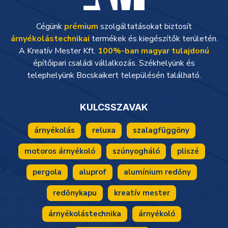
Cégünk
prémium
szolgáltatásokat biztosít
árnyékolástechnikai
termékek és kiegészítők területén.
A Kreatív Mester Kft.
100%-ban magyar tulajdonú
építőipari családi vállalkozás. Székhelyünk és
telephelyünk Bocskaikert településén található.
KULCSSZAVAK
árnyékolás
reluxa
szalagfüggöny
motoros árnyékoló
szúnyogháló
pliszé
pergola
aluprof
alumínium redőny
redőnykapu
kreatív mester
árnyékolástechnika
árnyékoló