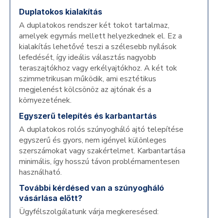
Duplatokos kialakítás
A duplatokos rendszer két tokot tartalmaz,
amelyek egymás mellett helyezkednek el. Ez a
kialakítás lehetővé teszi a szélesebb nyílások
lefedését, így ideális választás nagyobb
teraszajtókhoz vagy erkélyajtókhoz. A két tok
szimmetrikusan működik, ami esztétikus
megjelenést kölcsönöz az ajtónak és a
környezetének.
Egyszerű telepítés és karbantartás
A duplatokos rolós szúnyogháló ajtó telepítése
egyszerű és gyors, nem igényel különleges
szerszámokat vagy szakértelmet. Karbantartása
minimális, így hosszú távon problémamentesen
használható.
További kérdésed van a szúnyogháló
vásárlása előtt?
Ügyfélszolgálatunk várja megkeresésed: