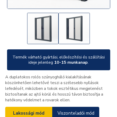
Termék várható gyártási, előkészítési és szállítási
ideje jelenleg
10-15 munkanap
.
A duplatokos rolós szúnyogháló kialakításának
köszönhetően lehetővé teszi a szélesebb nyílások
lefedését, miközben a tokok esztétikus megjelenést
biztosítanak az ajtó körül és hosszú távon biztosítja a
hatékony védelmet a rovarok ellen.
Lakossági mód
Viszonteladói mód