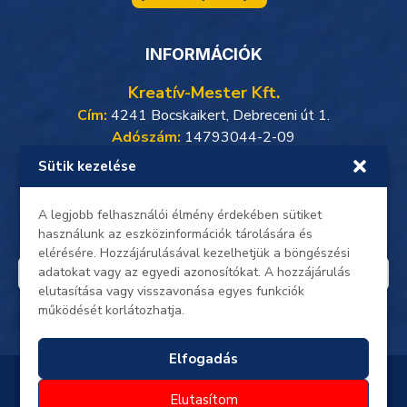
INFORMÁCIÓK
Kreatív-Mester Kft.
Cím:
4241 Bocskaikert, Debreceni út 1.
Adószám:
14793044-2-09
Sütik kezelése
Weboldalunkon minden adat, beleértve a személyes
adataidat, titkosított kapcsolaton keresztül zajlik.
Oldalunkon a gyors és biztonságos
SimplePay online
A legjobb felhasználói élmény érdekében sütiket
bankkártyás fizetés
érhető el.
használunk az eszközinformációk tárolására és
elérésére. Hozzájárulásával kezelhetjük a böngészési
adatokat vagy az egyedi azonosítókat. A hozzájárulás
elutasítása vagy visszavonása egyes funkciók
működését korlátozhatja.
Elfogadás
Minden jog fenntartva © 2023 - 2026
Elutasítom