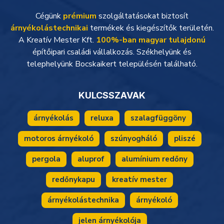
Cégünk
prémium
szolgáltatásokat biztosít
árnyékolástechnikai
termékek és kiegészítők területén.
A Kreatív Mester Kft.
100%-ban magyar tulajdonú
építőipari családi vállalkozás. Székhelyünk és
telephelyünk Bocskaikert településén található.
KULCSSZAVAK
árnyékolás
reluxa
szalagfüggöny
motoros árnyékoló
szúnyogháló
pliszé
pergola
aluprof
alumínium redőny
redőnykapu
kreatív mester
árnyékolástechnika
árnyékoló
jelen árnyékolója