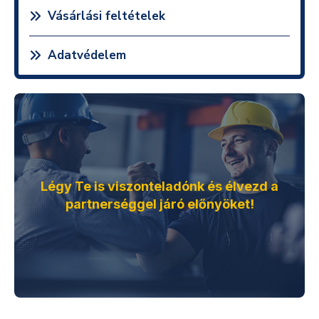
Vásárlási feltételek
Adatvédelem
Légy Te is viszonteladónk és élvezd a
partnerséggel járó előnyöket!