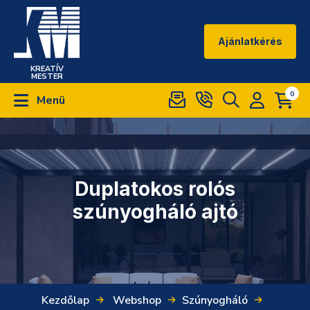
Ajánlatkérés
KREATÍV
MESTER
0
Menü
Duplatokos rolós
szúnyogháló ajtó
Kezdőlap
Webshop
Szúnyogháló