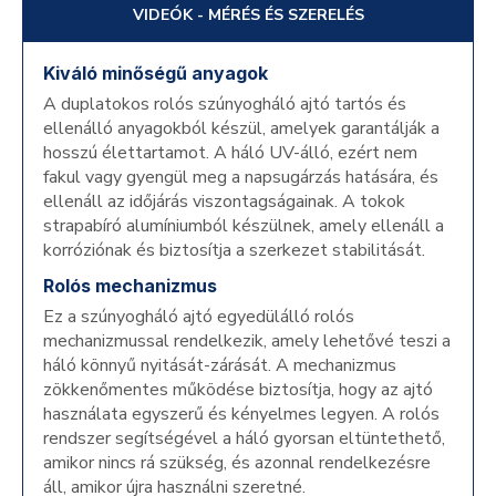
VIDEÓK - MÉRÉS ÉS SZERELÉS
Kiváló minőségű anyagok
A duplatokos rolós szúnyogháló ajtó tartós és
ellenálló anyagokból készül, amelyek garantálják a
hosszú élettartamot. A háló UV-álló, ezért nem
fakul vagy gyengül meg a napsugárzás hatására, és
ellenáll az időjárás viszontagságainak. A tokok
strapabíró alumíniumból készülnek, amely ellenáll a
korróziónak és biztosítja a szerkezet stabilitását.
Rolós mechanizmus
Ez a szúnyogháló ajtó egyedülálló rolós
mechanizmussal rendelkezik, amely lehetővé teszi a
háló könnyű nyitását-zárását. A mechanizmus
zökkenőmentes működése biztosítja, hogy az ajtó
használata egyszerű és kényelmes legyen. A rolós
rendszer segítségével a háló gyorsan eltüntethető,
amikor nincs rá szükség, és azonnal rendelkezésre
áll, amikor újra használni szeretné.