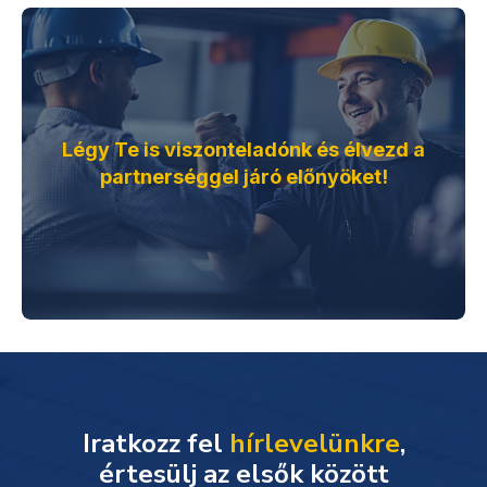
Légy Te is viszonteladónk és élvezd a
partnerséggel járó előnyöket!
Iratkozz fel
hírlevelünkre
,