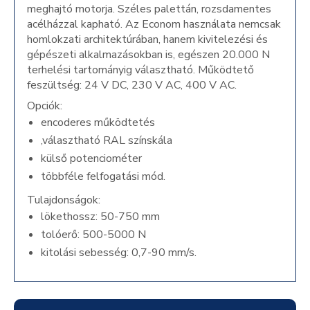
meghajtó motorja. Széles palettán, rozsdamentes
acélházzal kapható. Az Econom használata nemcsak
homlokzati architektúrában, hanem kivitelezési és
gépészeti alkalmazásokban is, egészen 20.000 N
terhelési tartományig választható. Működtető
feszültség: 24 V DC, 230 V AC, 400 V AC.
Opciók:
encoderes működtetés
,választható RAL színskála
külső potenciométer
többféle felfogatási mód.
Tulajdonságok:
lökethossz: 50-750 mm
tolóerő: 500-5000 N
kitolási sebesség: 0,7-90 mm/s.