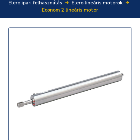
Elero ipari felhasználás
Elero lineáris motorok
Econom 2 lineáris motor