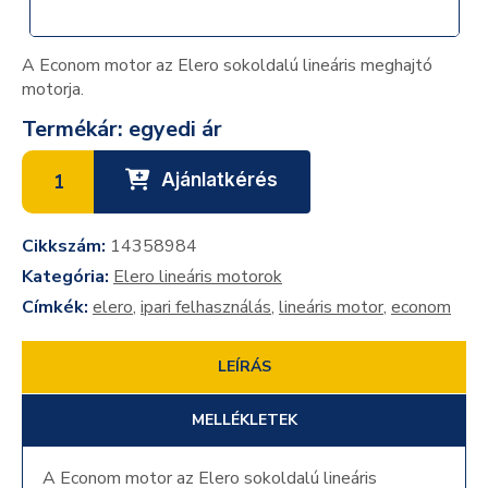
A Econom motor az Elero sokoldalú lineáris meghajtó
motorja.
Termékár: egyedi ár
Ajánlatkérés
Cikkszám:
14358984
Kategória:
Elero lineáris motorok
Címkék:
elero
,
ipari felhasználás
,
lineáris motor
,
econom
LEÍRÁS
MELLÉKLETEK
A Econom motor az Elero sokoldalú lineáris