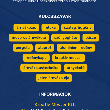
telephelyünk Bocskaikert településén található.
KULCSSZAVAK
árnyékolás
reluxa
szalagfüggöny
motoros árnyékoló
szúnyogháló
pliszé
pergola
aluprof
alumínium redőny
redőnykapu
kreatív mester
árnyékolástechnika
árnyékoló
jelen árnyékolója
INFORMÁCIÓK
Kreatív-Mester Kft.