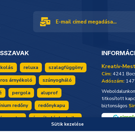
!
CSSZAVAK
INFORMÁC
Kreatív-Mest
ékolás
reluxa
szalagfüggöny
Cím:
4241 Bocsk
ros árnyékoló
szúnyogháló
Adószám:
147
Weboldalunkon 
é
pergola
aluprof
titkosított kapc
ínium redőny
redőnykapu
biztonságos
Si
ív mester
árnyékolástechnika
Sütik kezelése
ékoló
jelen árnyékolója