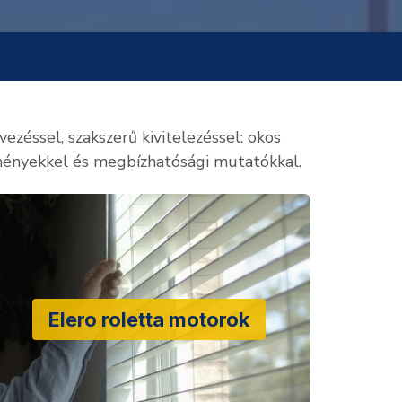
zéssel, szakszerű kivitelezéssel: okos
ményekkel és megbízhatósági mutatókkal.
Elero roletta motorok