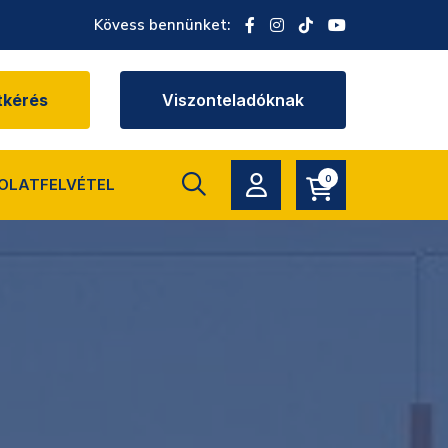
Kövess bennünket:
tkérés
Viszonteladóknak
0
OLATFELVÉTEL