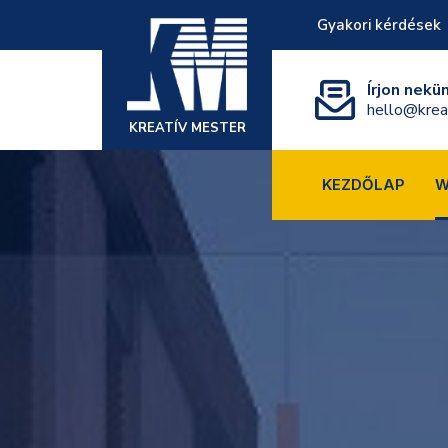
Gyakori kérdések
Írjon nekü
hello@krea
KREATÍV MESTER
KEZDŐLAP
W