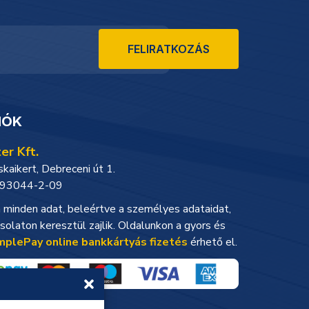
FELIRATKOZÁS
IÓK
er Kft.
aikert, Debreceni út 1.
93044-2-09
minden adat, beleértve a személyes adataidat,
solaton keresztül zajlik. Oldalunkon a gyors és
mplePay online bankkártyás fizetés
érhető el.