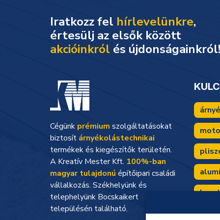
Iratkozz fel
hírlevelünkre
,
akcióinkról
és újdonságainkról
KUL
árny
Cégünk
prémium
szolgáltatásokat
moto
biztosít
árnyékolástechnikai
termékek és kiegészítők területén.
plisz
A Kreatív Mester Kft.
100%-ban
alum
magyar tulajdonú
építőipari családi
vállalkozás. Székhelyünk és
kreat
telephelyünk Bocskaikert
településén található.
árny