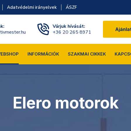
Adatvédelmi irányelvek
ÁSZF
nk:
Várjuk hívását:
Ajánla
tivmester.hu
+36 20 265 8971
EBSHOP
INFORMÁCIÓK
SZAKMAI CIKKEK
KAPCS
Elero motorok