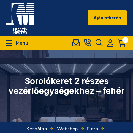
Ajánlatkérés
KREATÍV
MESTER
0
Menü
Sorolókeret 2 részes
vezérlőegységekhez – fehér
Kezdőlap
Webshop
Elero