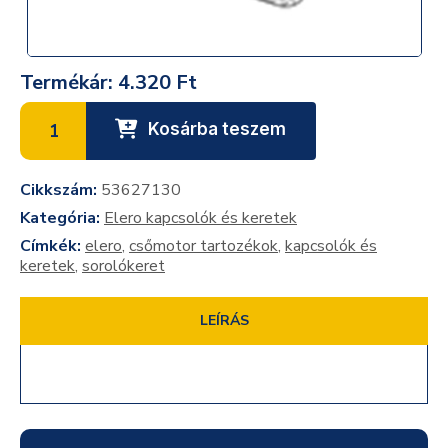
Termékár:
4.320 Ft
Kosárba teszem
Cikkszám:
53627130
Kategória:
Elero kapcsolók és keretek
Címkék:
elero
,
csőmotor tartozékok
,
kapcsolók és
keretek
,
sorolókeret
LEÍRÁS