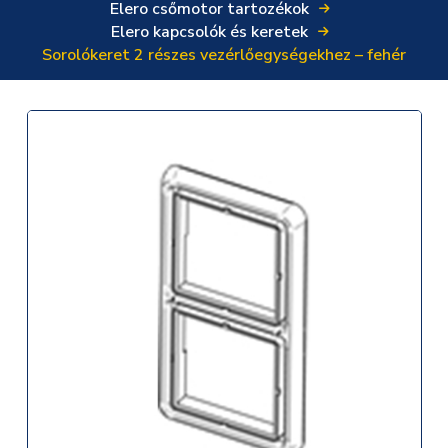
Elero csőmotor tartozékok
Elero kapcsolók és keretek
Sorolókeret 2 részes vezérlőegységekhez – fehér