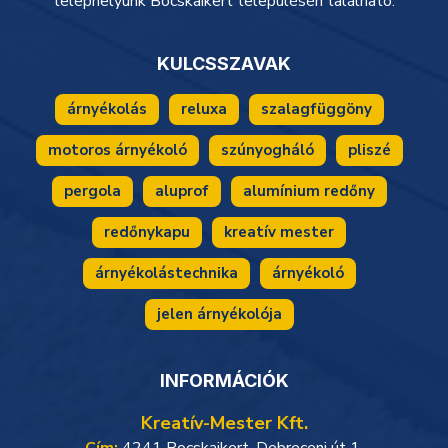
telephelyünk Bocskaikert településén található.
KULCSSZAVAK
árnyékolás
reluxa
szalagfüggöny
motoros árnyékoló
szúnyogháló
pliszé
pergola
aluprof
alumínium redőny
redőnykapu
kreatív mester
árnyékolástechnika
árnyékoló
jelen árnyékolója
INFORMÁCIÓK
Kreatív-Mester Kft.