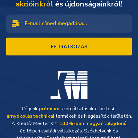
akcióinkról
és újdonságainkról!
FELIRATKOZÁS
Cégünk
prémium
szolgáltatásokat biztosít
árnyékolástechnikai
termékek és kiegészítők területén.
A Kreatív Mester Kft.
100%-ban magyar tulajdonú
építőipari családi vállalkozás. Székhelyünk és