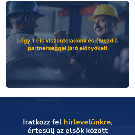
Légy Te is viszonteladónk és élvezd a
partnerséggel járó előnyöket!
Iratkozz fel
hírlevelünkre
,