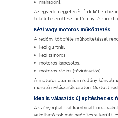
mahagóni.
Az egyedi megjelenés érdekében bizonyo
tökéletesen illeszthető a nyílászárókh
Kézi vagy motoros működtetés
A redőny többféle működtetéssel rend
kézi gurtnis,
kézi zsinóros,
motoros kapcsolós,
motoros rádiós (távirányítós).
A motoros alumínium redőny kényelme
méretű nyílászárók esetén. Osztott red
Ideális választás új építéshez és f
A szúnyoghálóval kombinált üres vakol
vakolható tok már beépítésre került, 