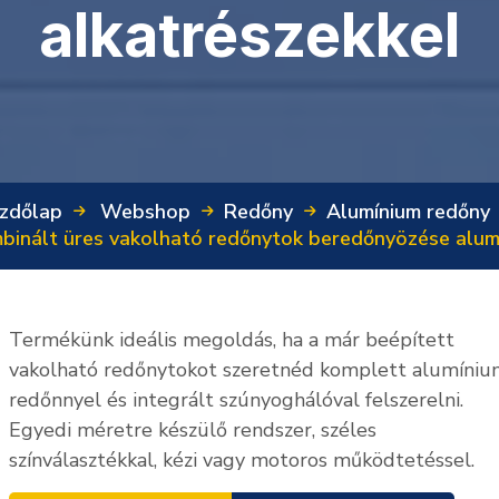
alkatrészekkel
zdőlap
Webshop
Redőny
Alumínium redőny
binált üres vakolható redőnytok beredőnyözése alumí
Termékünk ideális megoldás, ha a már beépített
vakolható redőnytokot szeretnéd komplett alumíni
redőnnyel és integrált szúnyoghálóval felszerelni.
Egyedi méretre készülő rendszer, széles
színválasztékkal, kézi vagy motoros működtetéssel.