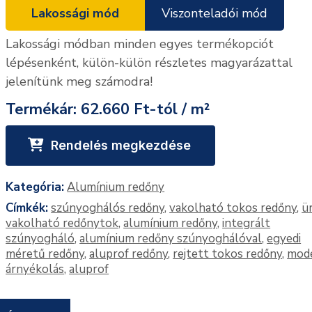
Lakossági mód
Viszonteladói mód
Lakossági módban minden egyes termékopciót
lépésenként, külön-külön részletes magyarázattal
jelenítünk meg számodra!
Termékár:
62.660 Ft-tól / m²
Rendelés megkezdése
Kategória:
Alumínium redőny
Címkék:
szúnyoghálós redőny
,
vakolható tokos redőny
,
ü
vakolható redőnytok
,
alumínium redőny
,
integrált
szúnyogháló
,
alumínium redőny szúnyoghálóval
,
egyedi
méretű redőny
,
aluprof redőny
,
rejtett tokos redőny
,
mod
árnyékolás
,
aluprof