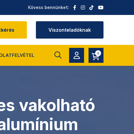
Kövess bennünket:
tkérés
Viszonteladóknak
0
OLATFELVÉTEL
es vakolható
alumínium