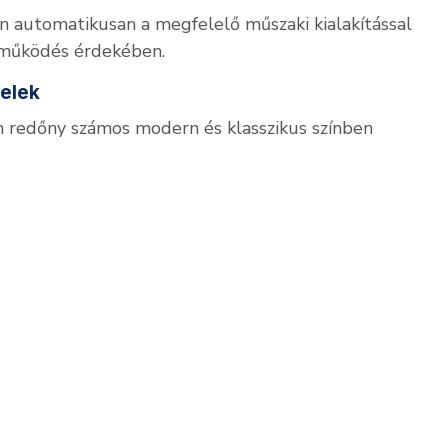
 automatikusan a megfelelő műszaki kialakítással
l működés érdekében.
telek
 redőny számos modern és klasszikus színben