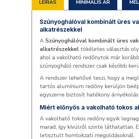
LEÍRÁS
MINIMÁLIS ÁR
MEL
Szúnyoghálóval kombinált üres v
alkatrészekkel
A
Szúnyoghálóval kombinált üres va
alkatrészekkel
tökéletes választás olya
ahol a vakolható redőnytok már korább
szúnyogháló rendszer csak később kerül
A rendszer lehetővé teszi, hogy a meg
tartós alumínium redőny kerüljön beép
egyszerre biztosít hatékony árnyékolá
Miért előnyös a vakolható tokos 
A vakolható tokos redőny egyik legnag
marad, így kívülről szinte láthatatlan
letisztult homlokzati megoldásoknál.