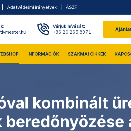
Adatvédelmi irányelvek
ÁSZF
nk:
Várjuk hívását:
Ajánla
tivmester.hu
+36 20 265 8971
EBSHOP
INFORMÁCIÓK
SZAKMAI CIKKEK
KAPCS
val kombinált ür
k beredőnyözése 