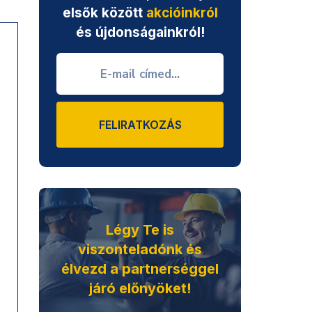
elsők között
akcióinkról
és újdonságainkról!
FELIRATKOZÁS
Légy Te is
viszonteladónk és
élvezd a partnerséggel
járó előnyöket!