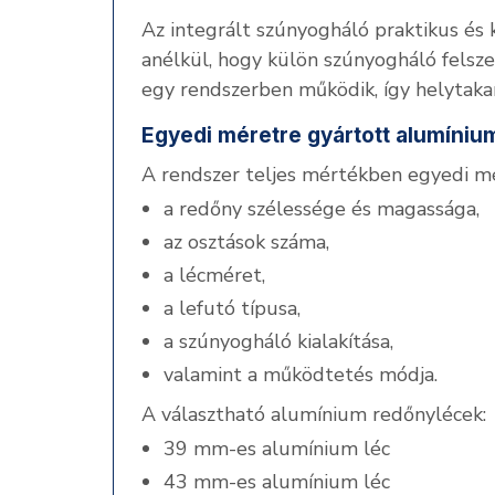
Az integrált szúnyogháló praktikus és
anélkül, hogy külön szúnyogháló felsz
egy rendszerben működik, így helytakaré
Egyedi méretre gyártott alumíni
A rendszer teljes mértékben egyedi mé
a redőny szélessége és magassága,
az osztások száma,
a lécméret,
a lefutó típusa,
a szúnyogháló kialakítása,
valamint a működtetés módja.
A választható alumínium redőnylécek:
39 mm-es alumínium léc
43 mm-es alumínium léc