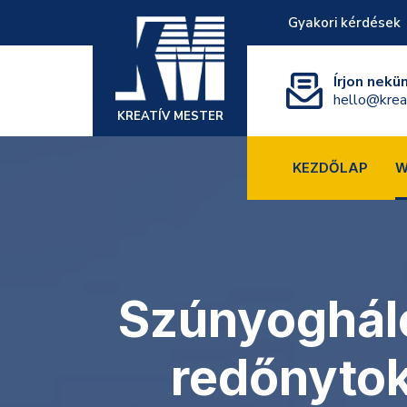
Gyakori kérdések
Írjon nekü
hello@krea
KREATÍV MESTER
KEZDŐLAP
W
Szúnyogháló
redőnyto