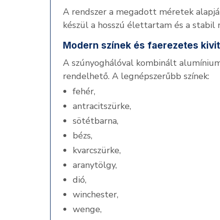
A rendszer a megadott méretek alapján
készül a hosszú élettartam és a stabi
Modern színek és faerezetes kivi
A szúnyoghálóval kombinált alumínium
rendelhető. A legnépszerűbb színek:
fehér,
antracitszürke,
sötétbarna,
bézs,
kvarcszürke,
aranytölgy,
dió,
winchester,
wenge,