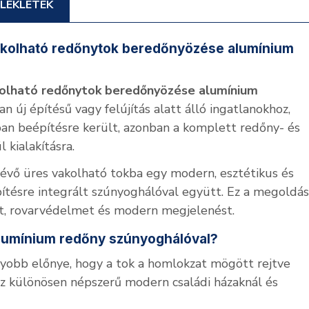
LÉKLETEK
akolható redőnytok beredőnyözése alumínium
kolható redőnytok beredőnyözése alumínium
n új építésű vagy felújítás alatt álló ingatlanokhoz,
an beépítésre került, azonban a komplett redőny- és
 kialakításra.
lévő üres vakolható tokba egy modern, esztétikus és
ítésre integrált szúnyoghálóval együtt. Ez a megoldás
st, rovarvédelmet és modern megjelenést.
alumínium redőny szúnyoghálóval?
yobb előnye, hogy a tok a homlokzat mögött rejtve
. Ez különösen népszerű modern családi házaknál és