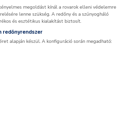
 kényelmes megoldást kínál a rovarok elleni védelemre
erelésére lenne szükség. A redőny és a szúnyogháló
kos és esztétikus kialakítást biztosít.
um redőnyrendszer
ret alapján készül. A konfiguráció során megadható: