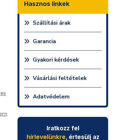
Hasznos linkek
Szállítási árak
Garancia
Gyakori kérdések
Vásárlási feltételek
res
Adatvédelem
ern
Iratkozz fel
hírlevelünkre
, értesülj az