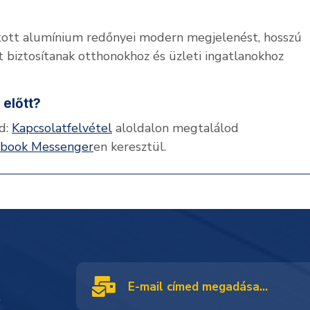
tott alumínium redőnyei modern megjelenést, hosszú
 biztosítanak otthonokhoz és üzleti ingatlanokhoz
 előtt?
d:
Kapcsolatfelvétel
aloldalon megtalálod
ebook Messenger
en keresztül.
!