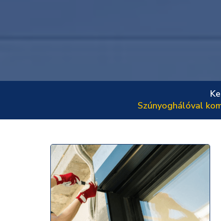
Ke
Szúnyoghálóval kom