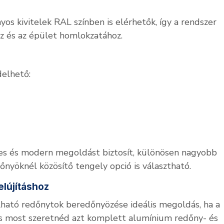
s kivitelek RAL színben is elérhetők, így a rendszer
oz és az épület homlokzatához.
elhető:
s és modern megoldást biztosít, különösen nagyobb
őnyöknél közösítő tengely opció is választható.
elújításhoz
ható redőnytok beredőnyözése ideális megoldás, ha a
és most szeretnéd azt komplett alumínium redőny- és