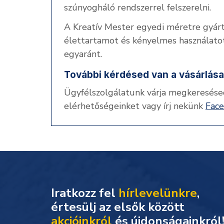
szúnyogháló rendszerrel felszerelni.
A Kreatív Mester egyedi méretre gyár
élettartamot és kényelmes használatot
egyaránt.
További kérdésed van a vásárlása
Ügyfélszolgálatunk várja megkeresése
elérhetőségeinket vagy írj nekünk
Fac
Iratkozz fel
hírlevelünkre
,
akcióinkról
és újdonságainkról