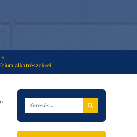
nium alkatrészekkel
um