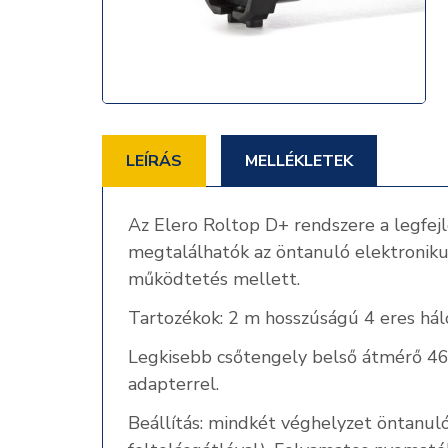
LEÍRÁS
MELLÉKLETEK
Az Elero Roltop D+ rendszere a legfej
megtalálhatók az öntanuló elektronikus
működtetés mellett.
Tartozékok: 2 m hosszúságú 4 eres háló
Legkisebb csőtengely belső átmérő 46
adapterrel.
Beállítás: mindkét véghelyzet öntan