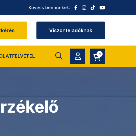
Kövess bennünket:
tkérés
Viszonteladóknak
0
OLATFELVÉTEL
rzékelő