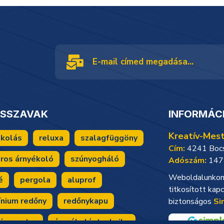
!
CSSZAVAK
INFORMÁC
Kreatív-Mest
ékolás
reluxa
szalagfüggöny
Cím:
4241 Bocsk
ros árnyékoló
szúnyogháló
Adószám:
147
Weboldalunkon 
é
pergola
aluprof
titkosított kapc
ínium redőny
redőnykapu
biztonságos
Si
ív mester
árnyékolástechnika