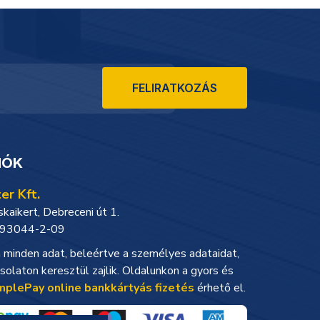
FELIRATKOZÁS
IÓK
er Kft.
aikert, Debreceni út 1.
93044-2-09
minden adat, beleértve a személyes adataidat,
solaton keresztül zajlik. Oldalunkon a gyors és
mplePay online bankkártyás fizetés
érhető el.