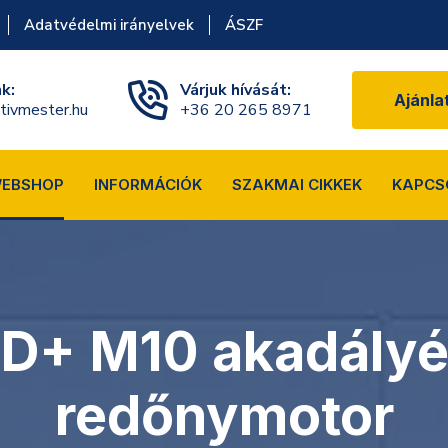
Adatvédelmi irányelvek
ÁSZF
nk:
Várjuk hívását:
Ajánla
tivmester.hu
+36 20 265 8971
EBSHOP
INFORMÁCIÓK
SZAKMAI CIKKEK
KAPCS
 D+ M10 akadályé
redőnymotor