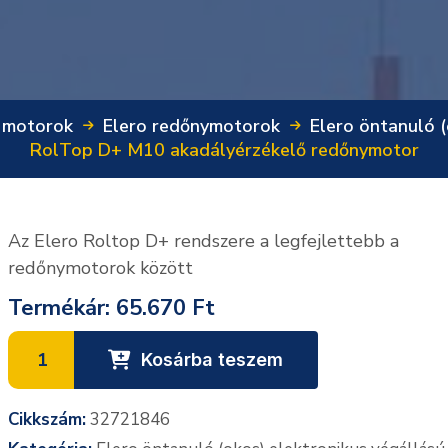
 motorok
Elero redőnymotorok
Elero öntanuló 
RolTop D+ M10 akadályérzékelő redőnymotor
Az Elero Roltop D+ rendszere a legfejlettebb a
redőnymotorok között
Termékár:
65.670 Ft
Kosárba teszem
Cikkszám:
32721846