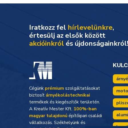
Iratkozz fel
hírlevelünkre
,
akcióinkról
és újdonságainkról
KUL
árny
Cégünk
prémium
szolgáltatásokat
moto
biztosít
árnyékolástechnikai
termékek és kiegészítők területén.
plisz
A Kreatív Mester Kft.
100%-ban
alum
magyar tulajdonú
építőipari családi
vállalkozás. Székhelyünk és
kreat