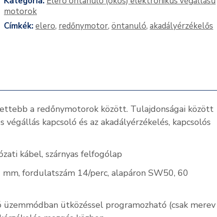
Kategória:
Elero öntanuló (okos) elektronikus végállású
motorok
Címkék:
elero
,
redőnymotor
,
öntanuló
,
akadályérzékelős
lettebb a redőnymotorok között. Tulajdonságai között
 végállás kapcsoló és az akadályérzékelés, kapcsolós
zati kábel, szárnyas felfogólap
 mm, fordulatszám 14/perc, alapáron SW50, 60
uló üzemmódban ütközéssel programozható (csak merev