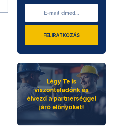
FELIRATKOZÁS
Légy Te is
viszonteladónk és
élvezd a partnerséggel
járó előnyöket!