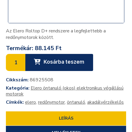
Az Elero Roltop D+ rendszere a legfejlettebb a
redőnymotorok között.
Termékár:
88.145 Ft
Kosárba teszem
Cikkszám:
86925508
Kategória:
Elero öntanuló (okos) elektronikus végállású
motorok
Címkék:
elero
,
redőnymotor
,
öntanuló
,
akadályérzékelős
LEÍRÁS