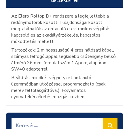
MELLÉKLETEK
Az Elero Roltop D+ rendszere a legfejlettebb a
redőnymotorok között. Tulajdonságai között
megtalálhatók az öntanuló elektronikus végállás
kapcsoló és az akadályérzékelés, kapcsolós
működtetés mellett.
Tartozékok: 2 m hosszúságú 4 eres hálózati kábel,
szárnyas felfogólappal, legkisebb csőtengely belső
átmérő 36 mm, fordulatszám 17/perc, alapáron
SW40 adapterrel.
Beállítás: mindkét véghelyzet öntanuló
üzemmódban ütközéssel programozható (csak
merev feltolásgátlóval). Folyamatos
nyomatékérzékelés mozgás közben.