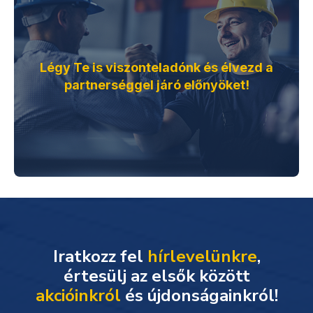
Légy Te is viszonteladónk és élvezd a
partnerséggel járó előnyöket!
Iratkozz fel
hírlevelünkre
,
akcióinkról
és újdonságainkról!