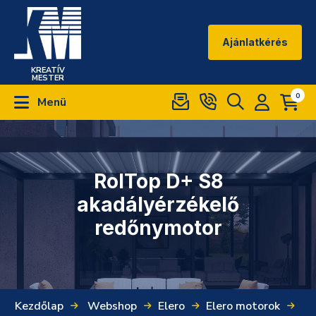
Ajánlatkérés
KREATÍV
MESTER
0
Menü
RolTop D+ S8
akadályérzékelő
redőnymotor
Kezdőlap
Webshop
Elero
Elero motorok