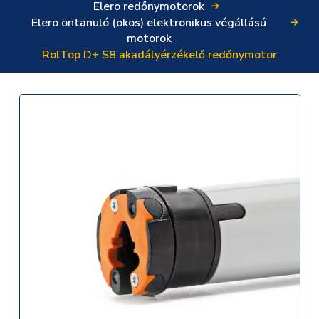
Elero redőnymotorok
Elero öntanuló (okos) elektronikus végállású
motorok
RolTop D+ S8 akadályérzékelő redőnymotor