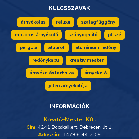
KULCSSZAVAK
árnyékolás
reluxa
szalagfüggöny
motoros árnyékoló
szúnyogháló
pliszé
pergola
aluprof
alumínium redőny
redőnykapu
kreatív mester
árnyékolástechnika
árnyékoló
jelen árnyékolója
INFORMÁCIÓK
Kreatív-Mester Kft.
Cím:
4241 Bocskaikert, Debreceni út 1.
Adószám:
14793044-2-09