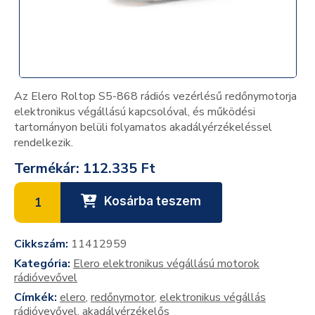
Az Elero Roltop S5-868 rádiós vezérlésű redőnymotorja
elektronikus végállású kapcsolóval, és működési
tartományon belüli folyamatos akadályérzékeléssel
rendelkezik.
Termékár:
112.335 Ft
Kosárba teszem
Cikkszám:
11412959
Kategória:
Elero elektronikus végállású motorok
rádióvevővel
Címkék:
elero
,
redőnymotor
,
elektronikus végállás
rádióvevővel
,
akadályérzékelős