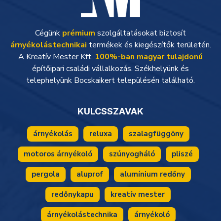
Cégünk
prémium
szolgáltatásokat biztosít
árnyékolástechnikai
termékek és kiegészítők területén.
A Kreatív Mester Kft.
100%-ban magyar tulajdonú
építőipari családi vállalkozás. Székhelyünk és
telephelyünk Bocskaikert településén található.
KULCSSZAVAK
árnyékolás
reluxa
szalagfüggöny
motoros árnyékoló
szúnyogháló
pliszé
pergola
aluprof
alumínium redőny
redőnykapu
kreatív mester
árnyékolástechnika
árnyékoló