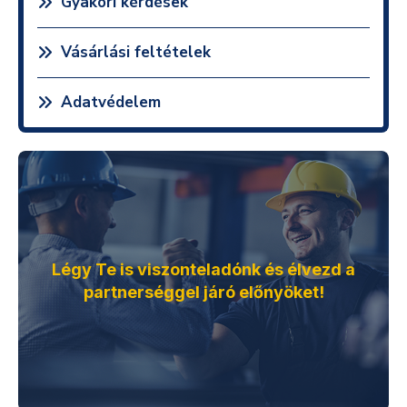
Gyakori kérdések
Vásárlási feltételek
Adatvédelem
Légy Te is viszonteladónk és élvezd a
partnerséggel járó előnyöket!