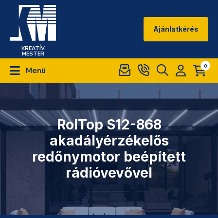
Ajánlatkérés
KREATÍV
MESTER
0
Menü
RolTop S12-868
akadályérzékelős
redőnymotor beépített
rádióvevővel