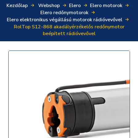
Kezdőlap
Webshop
Elero
Elero motorok
Elero redőnymotorok
Elero elektronikus végállású motorok rádióvevővel
RolTop S12-868 akadályérzékelős redőnymotor
beépített rádióvevővel