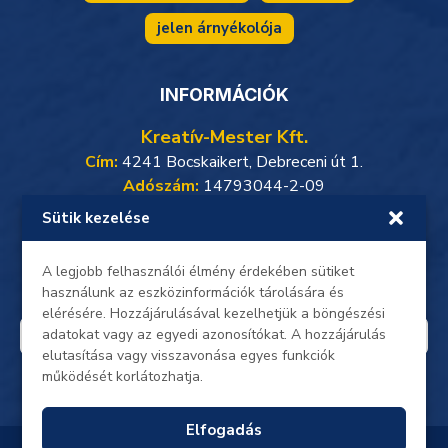
jelen árnyékolója
INFORMÁCIÓK
Kreatív-Mester Kft.
Cím:
4241 Bocskaikert, Debreceni út 1.
Adószám:
14793044-2-09
Sütik kezelése
Weboldalunkon minden adat, beleértve a személyes
adataidat, titkosított kapcsolaton keresztül zajlik.
Oldalunkon a gyors és biztonságos
SimplePay online
A legjobb felhasználói élmény érdekében sütiket
bankkártyás fizetés
érhető el.
használunk az eszközinformációk tárolására és
elérésére. Hozzájárulásával kezelhetjük a böngészési
adatokat vagy az egyedi azonosítókat. A hozzájárulás
elutasítása vagy visszavonása egyes funkciók
működését korlátozhatja.
Elfogadás