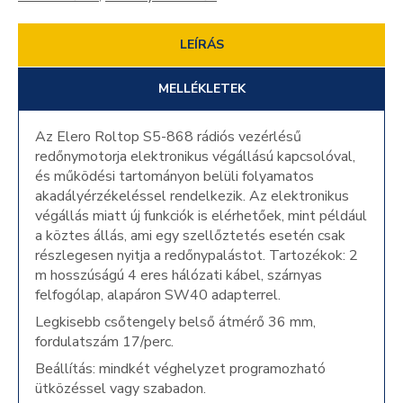
LEÍRÁS
MELLÉKLETEK
Az Elero Roltop S5-868 rádiós vezérlésű
redőnymotorja elektronikus végállású kapcsolóval,
és működési tartományon belüli folyamatos
akadályérzékeléssel rendelkezik. Az elektronikus
végállás miatt új funkciók is elérhetőek, mint például
a köztes állás, ami egy szellőztetés esetén csak
részlegesen nyitja a redőnypalástot. Tartozékok: 2
m hosszúságú 4 eres hálózati kábel, szárnyas
felfogólap, alapáron SW40 adapterrel.
Legkisebb csőtengely belső átmérő 36 mm,
fordulatszám 17/perc.
Beállítás: mindkét véghelyzet programozható
ütközéssel vagy szabadon.