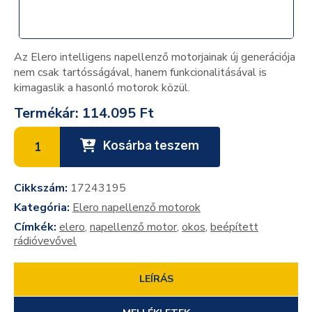
Az Elero intelligens napellenző motorjainak új generációja
nem csak tartósságával, hanem funkcionalitásával is
kimagaslik a hasonló motorok közül.
Termékár:
114.095 Ft
Kosárba teszem
Cikkszám:
17243195
Kategória:
Elero napellenző motorok
Címkék:
elero
,
napellenző motor
,
okos
,
beépített
rádióvevővel
LEÍRÁS