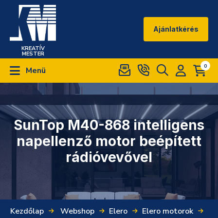
Ajánlatkérés
KREATÍV
MESTER
0
Menü
SunTop M40-868 intelligens
napellenző motor beépített
rádióvevővel
Kezdőlap
Webshop
Elero
Elero motorok