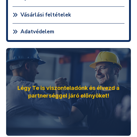
Vásárlási feltételek
Adatvédelem
Légy Te is viszonteladónk és élvezd a
partnerséggel járó előnyöket!