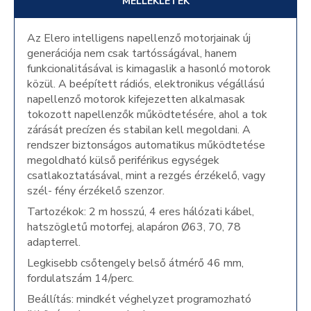
MELLÉKLETEK
Az Elero intelligens napellenző motorjainak új
generációja nem csak tartósságával, hanem
funkcionalitásával is kimagaslik a hasonló motorok
közül. A beépített rádiós, elektronikus végállású
napellenző motorok kifejezetten alkalmasak
tokozott napellenzők működtetésére, ahol a tok
zárását precízen és stabilan kell megoldani. A
rendszer biztonságos automatikus működtetése
megoldható külső periférikus egységek
csatlakoztatásával, mint a rezgés érzékelő, vagy
szél- fény érzékelő szenzor.
Tartozékok: 2 m hosszú, 4 eres hálózati kábel,
hatszögletű motorfej, alapáron Ø63, 70, 78
adapterrel.
Legkisebb csőtengely belső átmérő 46 mm,
fordulatszám 14/perc.
Beállítás: mindkét véghelyzet programozható