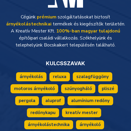
Cégünk
prémium
szolgáltatásokat biztosít
árnyékolástechnikai
termékek és kiegészítők területén.
A Kreatív Mester Kft.
100%-ban magyar tulajdonú
építőipari családi vállalkozás. Székhelyünk és
telephelyünk Bocskaikert településén található.
KULCSSZAVAK
árnyékolás
reluxa
szalagfüggöny
motoros árnyékoló
szúnyogháló
pliszé
pergola
aluprof
alumínium redőny
redőnykapu
kreatív mester
árnyékolástechnika
árnyékoló