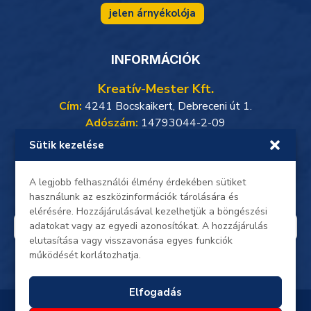
jelen árnyékolója
INFORMÁCIÓK
Kreatív-Mester Kft.
Cím:
4241 Bocskaikert, Debreceni út 1.
Adószám:
14793044-2-09
Sütik kezelése
Weboldalunkon minden adat, beleértve a személyes
adataidat, titkosított kapcsolaton keresztül zajlik.
Oldalunkon a gyors és biztonságos
SimplePay online
A legjobb felhasználói élmény érdekében sütiket
bankkártyás fizetés
érhető el.
használunk az eszközinformációk tárolására és
elérésére. Hozzájárulásával kezelhetjük a böngészési
adatokat vagy az egyedi azonosítókat. A hozzájárulás
elutasítása vagy visszavonása egyes funkciók
működését korlátozhatja.
Elfogadás