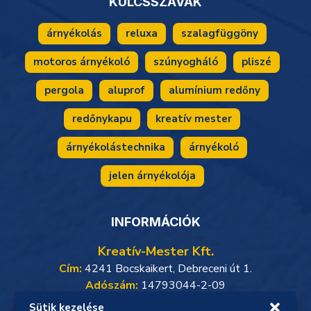
KULCSSZAVAK
árnyékolás
reluxa
szalagfüggöny
motoros árnyékoló
szúnyogháló
pliszé
pergola
aluprof
alumínium redőny
redőnykapu
kreatív mester
árnyékolástechnika
árnyékoló
jelen árnyékolója
INFORMÁCIÓK
Kreatív-Mester Kft.
Cím:
4241 Bocskaikert, Debreceni út 1.
Adószám:
14793044-2-09
Sütik kezelése
Weboldalunkon minden adat, beleértve a személyes