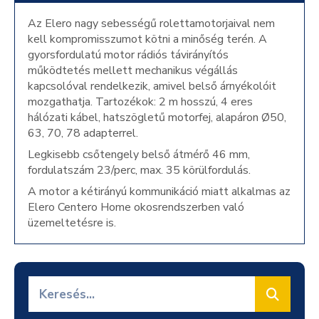
Az Elero nagy sebességű rolettamotorjaival nem
kell kompromisszumot kötni a minőség terén. A
gyorsfordulatú motor rádiós távirányítós
működtetés mellett mechanikus végállás
kapcsolóval rendelkezik, amivel belső árnyékolóit
mozgathatja. Tartozékok: 2 m hosszú, 4 eres
hálózati kábel, hatszögletű motorfej, alapáron Ø50,
63, 70, 78 adapterrel.
Legkisebb csőtengely belső átmérő 46 mm,
fordulatszám 23/perc, max. 35 körülfordulás.
A motor a kétirányú kommunikáció miatt alkalmas az
Elero Centero Home okosrendszerben való
üzemeltetésre is.