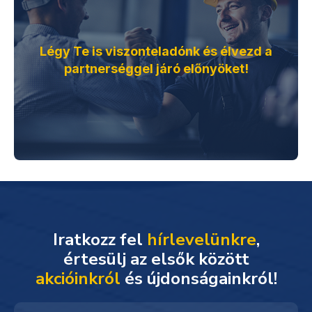
Légy Te is viszonteladónk és élvezd a
partnerséggel járó előnyöket!
Iratkozz fel
hírlevelünkre
,
akcióinkról
és újdonságainkról!