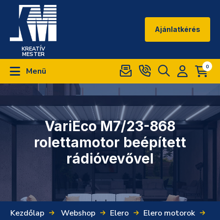
Ajánlatkérés
KREATÍV
MESTER
0
Menü
VariEco M7/23-868
rolettamotor beépített
rádióvevővel
Kezdőlap
Webshop
Elero
Elero motorok